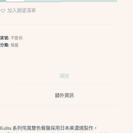
列
|
加入願望清單
侘
風
雙
色
貨號:
不提供
餐
分類:
餐盤
盤
｜
美
濃
燒
描述
數
量
額外資訊
Kalita 系列侘風雙色餐盤採用日本美濃燒製作，