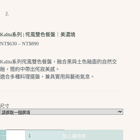
Kalita系列 | 侘風雙色餐盤｜美濃燒
NT$
630
–
NT$
890
價
格
範
Kalita系列侘風雙色餐盤，融合黑與土色釉面的自然交
圍：
融，簡約中帶出侘寂美感。
NT$630
適合多種料理擺盤，兼具實用與藝術氣息。
到
NT$890
尺寸
Kalita
加入購物車
系