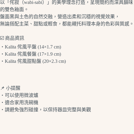
以「侘寂（wabi-sabi）」的美學理念打造，呈現簡約而深具韻味
的雙色釉面。
盤面黑與土色的自然交融，營造出柔和沉穩的視覺效果，
無論搭配主菜、甜點或輕食，都能襯托料理本身的色彩與質感。
☑️ 商品資訊
・Kalita 侘風平盤 (14×1.7 cm)
・Kalita 侘風餐盤 (17×1.9 cm)
・Kalita 侘風甜點盤 (20×2.3 cm)
📌 小提醒
・可以使用微波爐
・適合家用洗碗機
・請避免強烈碰撞，以保持器皿完整與美觀