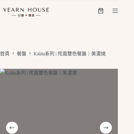
跳
至
購
主
物
要
車
內
容
首頁
餐盤
Kalita系列 | 侘風雙色餐盤｜美濃燒